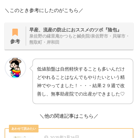
＼このとき参考にしたのがこちら／
早産、流産の防止におススメのツボ『陰包』
泉佐野の縁里庵かつもと鍼灸院/泉佐野市・貝塚市・
参考
熊取町・岸和田
低値胎盤は自然軽快することも多いんだけ
どやれることはなんでもやりたいという精
神でやってました！・・・結果２９週で改
善し、無事助産院での出産ができました♡
＼他の関連記事はこちら／
2025年2月26日