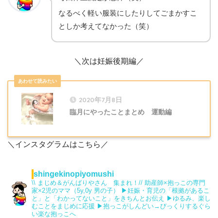
なるべく軽い服装にしたりしてごまかすこ
としか考えてなかった（笑）
＼次は妊娠後期編／
2020年7月8日
臨月にやったことまとめ 運動編
＼インスタグラムはこちら／
shingekinopiyomushi
\\ まじめ＆がんばりやさん 集まれ！//
助産師×抱っこの専門
家×2児のママ（5y,0y 男の子）
▶︎妊娠・育児の「根拠があるこ
と」と「わかってないこと」をきちんとお伝え
▶︎ゆるみ、楽し
むことをまじめに応援
▶抱っこがしんどい→びっくりするぐら
い楽な抱っこへ