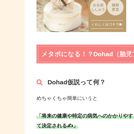
メタボになる！？Dohad（胎
Dohad仮説って何？
めちゃくちゃ簡単にいうと
「将来の健康や特定の病気へのかかりやす
て決定される✍️」