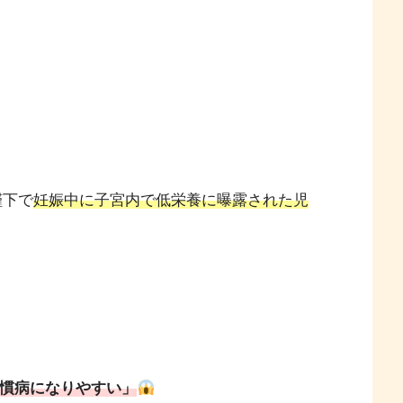
饉下で
妊娠中に子宮内で低栄養に曝露された児
慣病になりやすい」